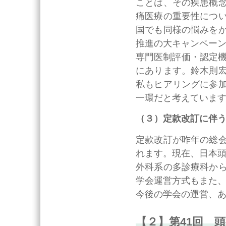
ことは、その疾患概
痛医療の重要性につ
国でも同様の悩みを
推進の大キャンペー
専門医制評価・認定機
にあります。鈴木則
私もヒアリングに参
一環だと考えていま
（３）定款改訂に伴
定款改訂が昨年の総
れます。現在、日本頭
外科系の多診療科か
学会運営方式もまた
今後の学会の運営、
【２】第41回 