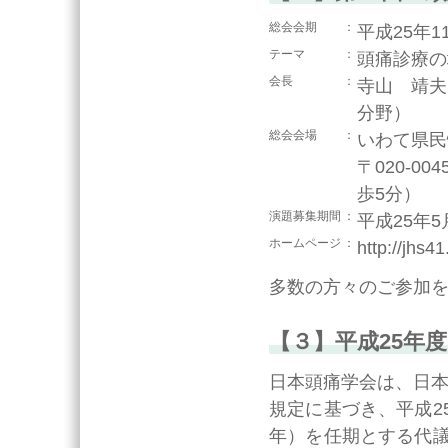
総会会期
平成25年1
テーマ
頭痛診療の均
会長
寺山 靖夫
分野）
総会会場
いわて県民情
〒020-0
歩5分）
演題募集期間
平成25年5
ホームページ
http://jhs4
多数の方々のご参加
【３】平成25年
日本頭痛学会は、日本
規定に基づき、平成25
年）を任期とする代