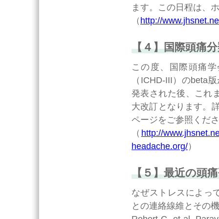
ます。この日程は、
（
http://www.jhsnet.ne
【４】国際頭痛分類第
この度、国際頭痛学会誌 
（ICHD-III）のb
発表された後、これ
大改訂となります。
ページをご参照くだ
（
http://www.jhsnet.n
headache.org/
）
【５】最近の頭
なぜストレスによっ
との連絡線維とその
Robert C, et al. Parav