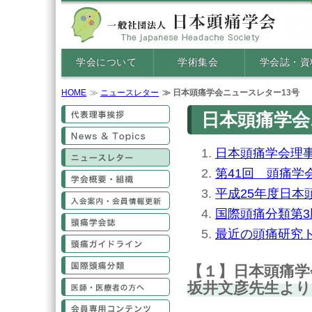
学会について
学術集会
学会誌・資
HOME
ニュースレター
日本頭痛学会ニュースレター13号
代表理事挨拶
日本頭痛学会ニ
News&Topics
日本頭痛学会理
ニュースレター
第41回 頭痛学
学会概要・組織
平成25年度日本
入会案内・会員情報更新
国際頭痛分類第3版
頭痛学会誌
最近の頭痛研究
頭痛ガイドライン
国際頭痛分類
【１】日本頭痛
医師・医療従事者の方へ
坂井文彦先生より
会員専用コンテンツ