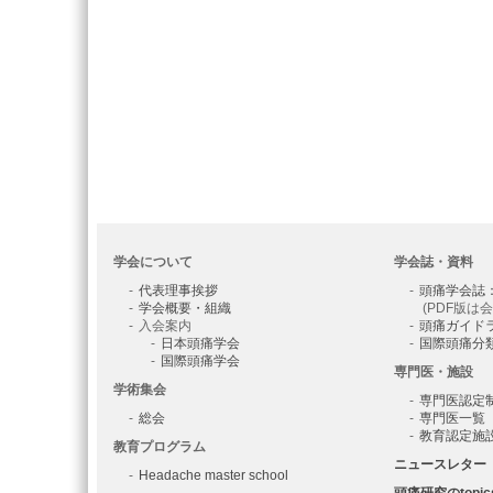
学会について
学会誌・資料
代表理事挨拶
頭痛学会誌
学会概要・組織
(PDF版は
入会案内
頭痛ガイド
日本頭痛学会
国際頭痛分
国際頭痛学会
専門医・施設
学術集会
専門医認定
総会
専門医一覧
教育認定施
教育プログラム
ニュースレター
Headache master school