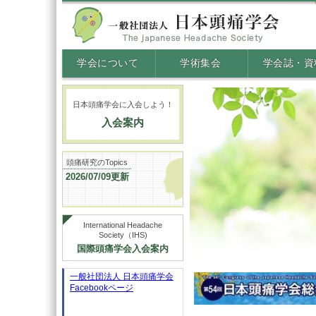
学会について
学術集会
学会誌・資
日本頭痛学会に入会しよう！
入会案内
頭痛研究のTopics
2026/07/09更新
International Headache
Society（IHS)
国際頭痛学会入会案内
一般社団法人 日本頭痛学会
Facebookページ