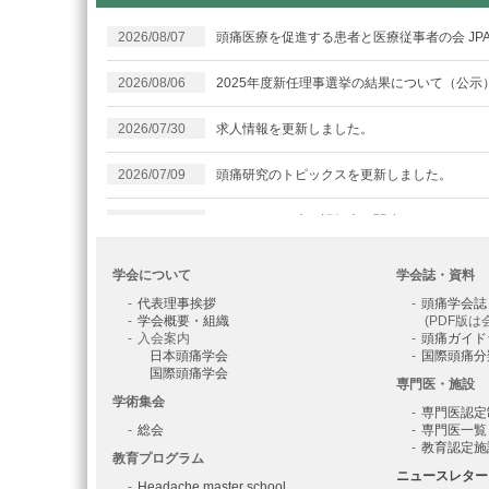
2026/08/07
頭痛医療を促進する患者と医療従事者の会 JP
2026/08/06
2025年度新任理事選挙の結果について（公
2026/07/30
求人情報を更新しました。
2026/07/09
頭痛研究のトピックスを更新しました。
2026/07/08
かけはし（頭痛と認知症の関連について：その
2026/06/23
頭痛研究のトピックスを更新しました。
学会について
学会誌・資料
代表理事挨拶
頭痛学会誌
2026/06/22
第3回痛覚変調性疼痛研究会のご案内
学会概要・組織
(PDF版は
入会案内
頭痛ガイド
日本頭痛学会
国際頭痛分
2026/06/09
頭痛学会認定教育施設を更新しました。
国際頭痛学会
専門医・施設
学術集会
2026/06/05
「2029年日本頭
専門医認定
総会
専門医一覧
教育認定施
教育プログラム
て」を掲載しまし
ニュースレター
Headache master school