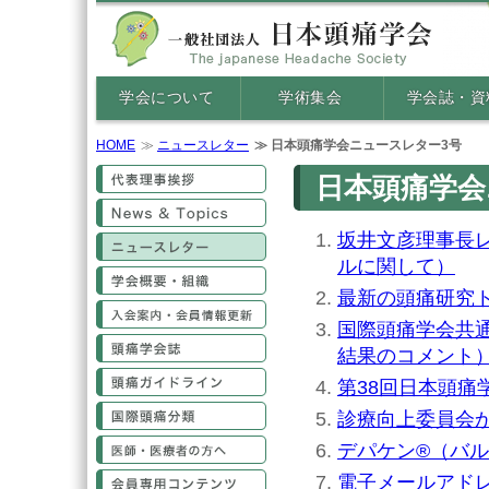
学会について
学術集会
学会誌・資
HOME
ニュースレター
日本頭痛学会ニュースレター3号
代表理事挨拶
日本頭痛学会ニ
News&Topics
坂井文彦理事長レ
ニュースレター
ルに関して）
学会概要・組織
最新の頭痛研究
入会案内・会員情報更新
国際頭痛学会共
頭痛学会誌
結果のコメント
頭痛ガイドライン
第38回日本頭痛学
国際頭痛分類
診療向上委員会
医師・医療従事者の方へ
デパケン®（バ
電子メールアド
会員専用コンテンツ