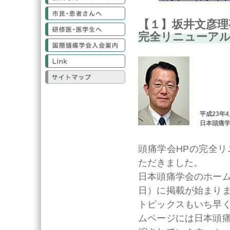
市民・患者さんへ
【１】坂井文彦理事
研修医・医学生へ
完全リニューア
国際頭痛学会入会案内
Link
サイトマップ
平成23年
日本頭痛学
頭痛学会HPの完全
ただきました。
日本頭痛学会のホー
日）に掲載が始まり
トピックスもいち早
ムページには日本頭