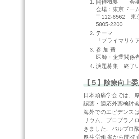
開催概要 会期：2
会場：東京ドー
〒112-8562 東京
5805-2200
テーマ
「プライマリケ
参 加 費
医師・企業関係者 
演題募集 終了
【５】診療向上委
日本頭痛学会では、
認薬・適応外薬検討
海外でのエビデンス
リウム、プロプラノ
きました。バルプロ
厚生労働省から開発