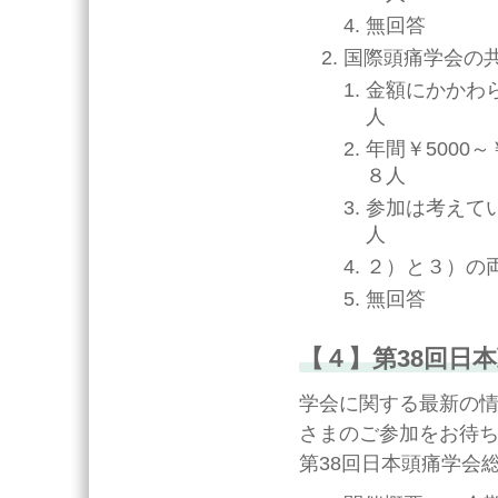
無
国際頭痛学会の
金額に
人
年間￥500
８人
参加
人
２）
無
【４】第38回日
学会に関する最新の情
さまのご参加をお待
第38回日本頭痛学