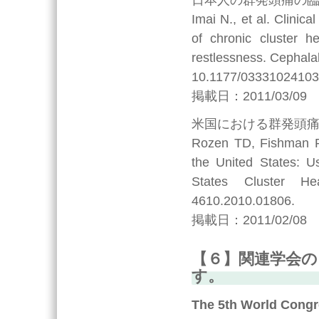
Imai N., et al. Clinic
of chronic cluster 
restlessness. Cephalal
10.1177/0333102410
掲載日：2011/03/09
米国における群発頭
Rozen TD, Fishman RS
the United States: U
States Cluster He
4610.2010.01806.
掲載日：2011/02/08
【６】関連学会
す。
The 5th World Cong