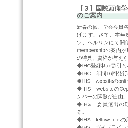
【３】国際頭痛学会（I
のご案内
新春の候、学会会員
げます。さて、本年6月にIn
ツ、ベルリンにて開催さ
membershipの案内
の特典、資格が与え
◆IHC登録料が割引と
◆IHC 年間16回発行の
◆IHS websiteのon
◆IHS websiteのCe
ンバーの閲覧が自由
◆IHS 委員選出の選挙
る。
◆IHS fellowsh
◆IHS ガイドライ