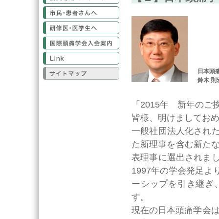
市民・患者さんへ
研修医・医学生へ
国際頭痛学会入会案内
Link
サイトマップ
日本頭
鈴木 則
「2015年 新年のご
皆様、明けましてお
一般社団法人化され
た新理事を含む新たな
表理事に選出されま
1997年の学会発足
ーシップを引き継ぎ
す。
現在の日本頭痛学会は