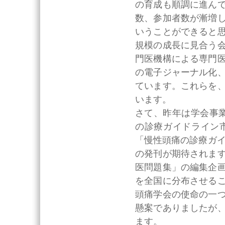
の育成も順調に進ん
数、参加者数が漸増
いうことができると
規模の成長に見合う
門医機構による専門
の電子ジャーナル化
ています。これらを
います。
さて、昨年は学会事業
の診療ガイドライン市
「慢性頭痛の診療ガイ
の発刊が期待されま
医問題集」の編集企
を全国に分布させる
頭痛学会の使命の一
懸案でありましたが
ます。