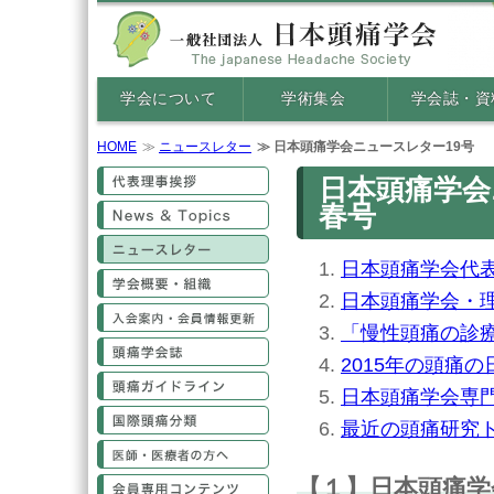
学会について
学術集会
学会誌・資
HOME
ニュースレター
日本頭痛学会ニュースレター19号
代表理事挨拶
日本頭痛学会ニ
春号
News&Topics
ニュースレター
日本頭痛学会代
学会概要・組織
日本頭痛学会・
入会案内・会員情報更新
「慢性頭痛の診
頭痛学会誌
2015年の頭痛の
頭痛ガイドライン
日本頭痛学会専
国際頭痛分類
最近の頭痛研究
医師・医療従事者の方へ
【１】日本頭痛学
会員専用コンテンツ