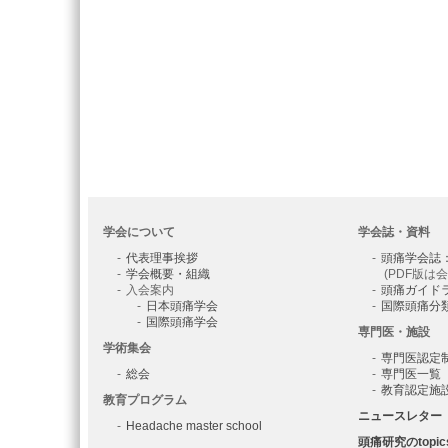
学会について
学会誌・資料
代表理事挨拶
頭痛学会誌
学会概要・組織
(PDF版は
入会案内
頭痛ガイド
日本頭痛学会
国際頭痛分
国際頭痛学会
専門医・施設
学術集会
専門医認定
総会
専門医一覧
教育認定施
教育プログラム
ニュースレター
Headache master school
頭痛研究のtopic